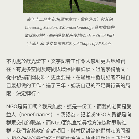
去年十二月李安琪(圖中左六，紫色外套）與其他
Chevening Scholars 到Cumberlandlodge 參加傳統的
聖誕節派對，同時遊覽其所在地Windsor Great Park
(上圖）和 英女皇常去的Royal Chapel of All Saints.
不再處於鎂光燈下，文字記者工作令人感到更貼地和實
在。有更多空間及時間與環保團體詳談、咀嚼學術論文，
從中發掘新聞材料。更重要是，在過程中發現記者不是自
己最想做的工作。過了三年，認清自己的不足與行業的局
限，決定轉行。
NGO是筍工嗎？我只能說，這是一份工，而我的老闆是受
益人（beneficiaries）。我認為，記者或NGO人員都是向
群眾交代的職業，而NGO更能直接尋找方法協助弱勢社
群。我們會與政府商討項目、與村民討論他們村莊的問題
丶與合作伙伴尋找解決問題的方法。這些經驗結合我當記