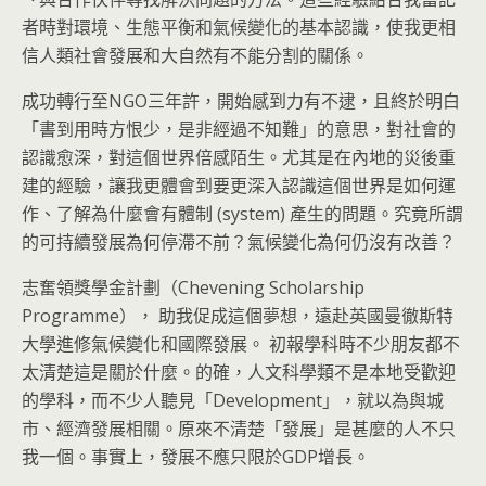
者時對環境、生態平衡和氣候變化的基本認識，使我更相
信人類社會發展和大自然有不能分割的關係。
成功轉行至NGO三年許，開始感到力有不逮，且終於明白
「書到用時方恨少，是非經過不知難」的意思，對社會的
認識愈深，對這個世界倍感陌生。尤其是在內地的災後重
建的經驗，讓我更體會到要更深入認識這個世界是如何運
作、了解為什麼會有體制 (system) 產生的問題。究竟所謂
的可持續發展為何停滯不前？氣候變化為何仍沒有改善？
志奮領獎學金計劃（Chevening Scholarship
Programme）， 助我促成這個夢想，遠赴英國曼徹斯特
大學進修氣候變化和國際發展。 初報學科時不少朋友都不
太清楚這是關於什麼。的確，人文科學類不是本地受歡迎
的學科，而不少人聽見「Development」，就以為與城
市、經濟發展相關。原來不清楚「發展」是甚麼的人不只
我一個。事實上，發展不應只限於GDP增長。