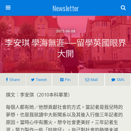
Newsletter
2017-06-08
李安琪 學海無涯──留學英國眼界
大開
Share
Tweet
Pin
Mail
SMS
撰文：李安琪（2010本科畢業）
每個人都有她／他想貢獻社會的方式。當記者是我兒時的
夢想，也是我就讀中大新聞系以及其後入行做三年記者的
原因。當時心中有團火，想令社會更美好。三年記者生
涯，努力製作一些「好故仔」，自己對社會的熱情未減