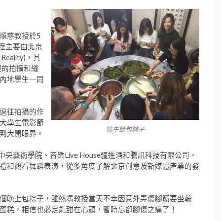
順慈教授於5
行程主要由北京
eality)，其
視的拍攝和縫
內地學生一同
過往拍攝的作
大學生電影節
端午節包粽子
到大開眼界。
藝術學院、音樂Live House疆進酒和騰訊科技有限公司，
禮和觀看舞蹈表演，從多角度了解北京創意及新媒體產業的發
個晚上包粽子，雖然馮教授當天不幸因意外弄傷腳筋要坐輪
蛋糕，相信也必定能甜在心頭，暫時忘卻腳傷之痛了！