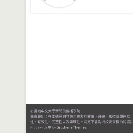
© 香港中文大學新聞與傳播學院
免責聲明：在本通訊刊登來自校友的故事、評論、報道或超連結
性、有效性、完整性以及準確性。院方不會對因校友來稿內的資
Made with
by
Graphene Themes
.