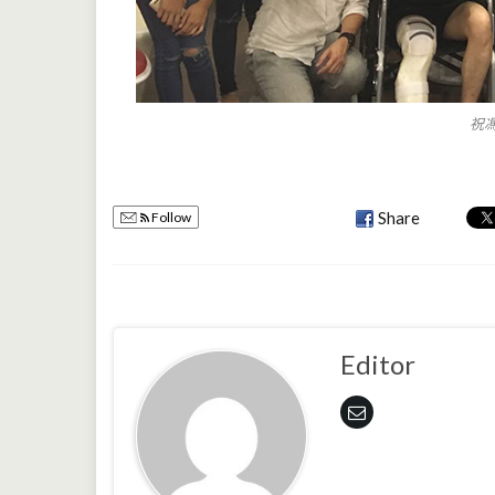
祝
Follow
Share
Editor