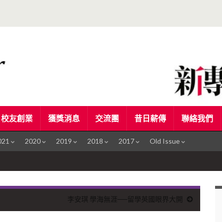
校友創業
獲獎消息
交流團
昔日薪傳
聯絡我們
021
2020
2019
2018
2017
Old Issue
李安琪 學海無涯──留學英國眼界大開