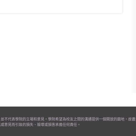
，並不代表學院的立場和意見。學院希望為校友之間的溝通提供一個開放的園地，故盡
訊或意見而引致的損失、毀壞或損害承擔任何責任。