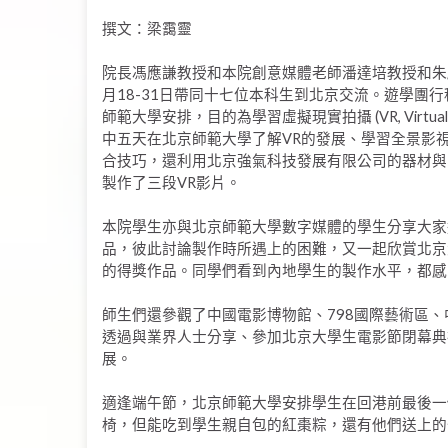
撰文：梁靄靈
院長馮應謙教授和本院創意媒體老師潘達培教授和朱
月18-31日帶同十七位本科生到北京交流。遊學團
師範大學安排，目的為學習虛擬現實拍攝 (VR, Virtual R
中五天在北京師範大學了解VR的發展、學習全景影
合技巧，還利用北京強氣科技發展有限公司的器材與
製作了三段VR影片。
本院學生亦與北京師範大學數字媒體的學生分享大家
品，彼此討論製作時所遇上的困難，又一起欣賞北京
的得獎作品。同學們看到內地學生的製作水平，都感
師生們還參觀了中國電影博物館、798國際藝術區、中央
透過與業界人士分享、參加北京大學生電影節閉幕典
展。
適逢端午節，北京師範大學安排學生在回港前最後一
椅，但能吃到學生親自包的紅棗粽，還有他們送上的