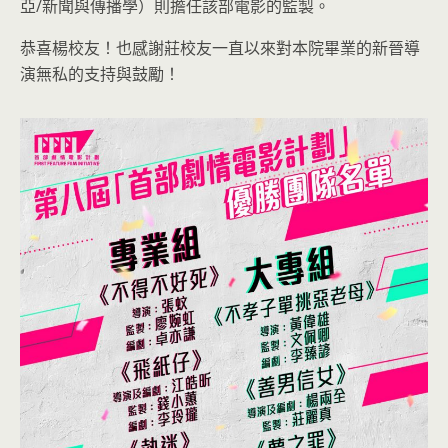
亞/新聞與傳播學）則擔任該部電影的監製。
恭喜楊校友！也感謝莊校友一直以來對本院畢業的新晉導
演無私的支持與鼓勵！