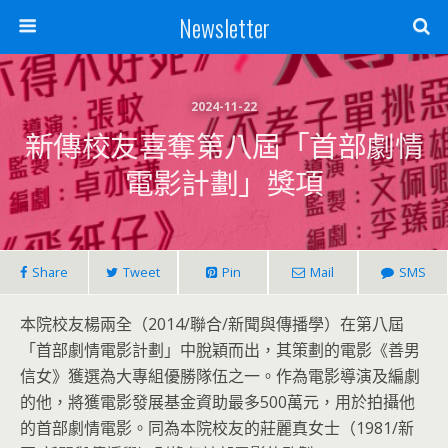
Newsletter
2024-11-22
新傳校友喜奪第八屆「首部劇情
電影計劃」獎項
Share
Tweet
Pin
Mail
SMS
本院校友楊兩全（2014/聯合/新聞與傳播學）在第八屆
「首部劇情電影計劃」中脫穎而出，其策劃的電影《善男
信女》獲選為大專組優勝隊伍之一。作為電影導演及編劇
的他，將獲電影發展基金資助最多500萬元，用於拍攝他
的首部劇情電影。同為本院校友的莊麗真女士（1981/新