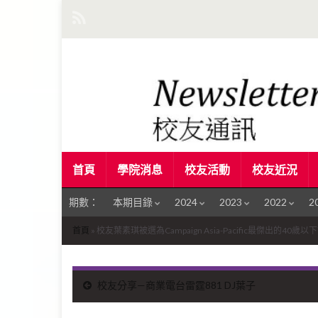
首頁
學院消息
校友活動
校友近況
期數：
本期目錄
2024
2023
2022
2
首頁
»
校友葉素琪被選為Campaign Asia-Pacific最傑出的4
校友分享—商業電台雷霆881 DJ葉子