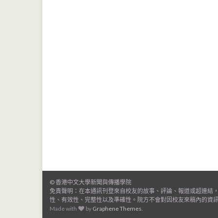
© 香港中文大學新聞與傳播學院
免責聲明：在本通訊刊登來自校友的故事、評論、報道或超連結
性、有效性、完整性以及準確性。院方不會對因校友來稿內的資
Made with
by
Graphene Themes
.