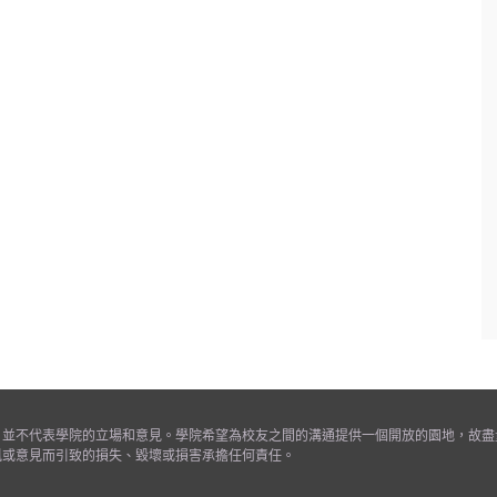
，並不代表學院的立場和意見。學院希望為校友之間的溝通提供一個開放的園地，故盡
訊或意見而引致的損失、毀壞或損害承擔任何責任。