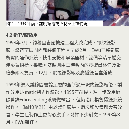
圖11：1993 年前，誠明館電視控制室上課情況。
4.2 新TV廠啟用
1993年7月，錢穆圖書館擴建工程大致完成，電視錄影
廠、錄音室展開內部裝修工程。早於2月，EWu已將新廠
所需的運作系統、技術支援和專業器材、設備等清單遞交
建築置招標、採購。安裝則由當時系內的技術員林江及張
維泰兩人負責。12月，電視錄影廠及廣播錄音室落成。
1993年遷入錢穆圖書館頂層的全新逾千呎的錄影廠後，製
作改用U-matic制式作錄影。1995年前後，進一步改用數
碼剪錄Edius editing系統做輸岀 ，但仍沿用模擬攝錄系統
操作。（圖18至21）由於製作廠房、環境和設備都大有改
善，學生在製作上更得心應手，發揮不少創意。1993年8
月，EWu離任。