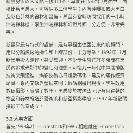
新黑房位於人文館三樓311室，草圖在1992年7月面世，面
積比舊黑房大，可容納多三倍學生；內有沖曬和放大黑白
及彩色菲林的器材和設備，甚至有當時坊間採用的一小時
沖曬菲林機，學生沖曬菲林和幻燈片都十分方便，非常完
善。
新黑房最有特式的設備，是有專程由德國訂來的旋轉門，
用以分隔黑房的操作和上課部份，十分專業。1992年11月
新黑房投入運作，甚受歡迎，不少學生曾花許多時間在黑
房內追求光影中的變化和理想。可惜九十年代中電腦排版
技術突飛猛進，攝影技術亦日趨數碼化，黑房的運作經費
昂貴，系內又缺乏發展空間；數碼相機出現後，學生改用
數碼攝影，醞釀了數年，黑房終於被淘汰。所有用得著的
物品和器材轉送於藝術系和新亞攝影學會。1997 年新數碼
攝影工作室成立。
3.2 人事方面
首先1993年中，Comstock和EWu 相繼離任。Comstock