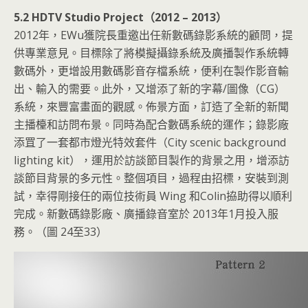
5.2 HDTV Studio Project（2012 – 2013）
2012年，EWu獲院長重邀出任新數碼錄影系統的顧問，提
供專業意見。目標除了將模擬攝錄系統及廣播製作系統轉
數碼外，更增設用數碼影音存檔系統，便利在製作影音輸
出、輸入的需要。此外，又增添了新的字幕/圖像（CG）
系統，來豐富畫面的觀感。佈景方面，訂造了全新的新聞
主播檯和訪問布景。同時為配合數碼系統的運作；錄影廠
添罝了一套都市燈光特效套件（City scenic background
lighting kit），運用於訪談節目製作的背景之用，增添訪
談節目背景的多元性。整個項目，過程由招標，安裝到測
試，幸得剛接任的兩位技術員 Wing 和Colin拹助得以順利
完成。新數碼錄影廠、廣播錄音室於 2013年1月投入服
務。（圖 24至33）