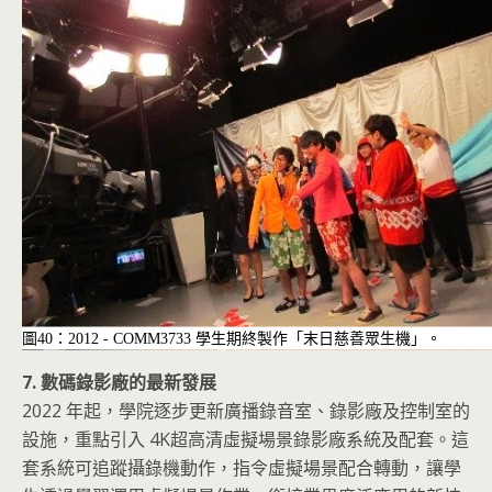
圖40：2012 - COMM3733 學生期終製作「末日慈善眾生機」。
7. 數碼錄影廠的最新發展
2022 年起，學院逐步更新廣播錄音室、錄影廠及控制室的
設施，重點引入 4K超高清虛擬場景錄影廠系統及配套。這
套系統可追蹤攝錄機動作，指令虛擬場景配合轉動，讓學