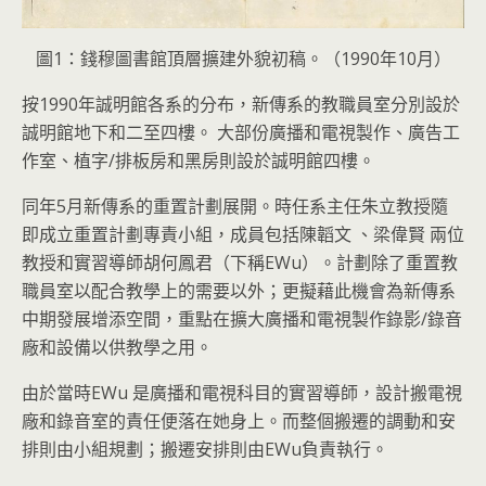
圖1：錢穆圖書館頂層擴建外貌初稿。（1990年10月）
按1990年誠明館各系的分布，新傳系的教職員室分別設於
誠明館地下和二至四樓。 大部份廣播和電視製作、廣告工
作室、植字/排板房和黑房則設於誠明館四樓。
同年5月新傳系的重置計劃展開。時任系主任朱立教授隨
即成立重置計劃專責小組，成員包括陳韜文 、梁偉賢 兩位
教授和實習導師胡何鳳君（下稱EWu）。計劃除了重置教
職員室以配合教學上的需要以外；更擬藉此機會為新傳系
中期發展增添空間，重點在擴大廣播和電視製作錄影/錄音
廠和設備以供教學之用。
由於當時EWu 是廣播和電視科目的實習導師，設計搬電視
廠和錄音室的責任便落在她身上。而整個搬遷的調動和安
排則由小組規劃；搬遷安排則由EWu負責執行。