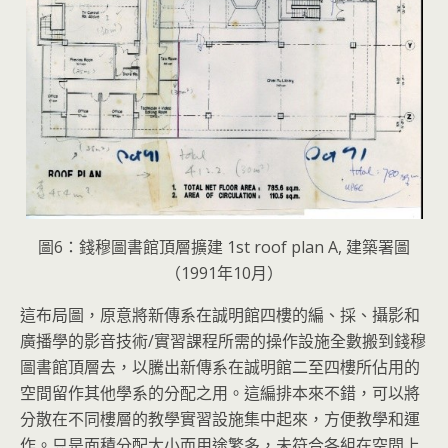
圖6：錢穆圖書館頂層擴建 1st roof plan A, 建築署圖
（1991年10月）
這布局圖，原意將新傳系在誠明館四樓的編、採、攝影和
廣播學的影音技術/實習課程所需的操作設施全數搬到錢穆
圖書館頂層去，以騰出新傳系在誠明館二至四樓所佔用的
空間留作其他學系的分配之用。這編排本來不錯，可以將
分散在不同樓層的教學實習設施集中起來，方便教學和運
作。只是面積分配太小而用途繁多，未符合各組在空間上