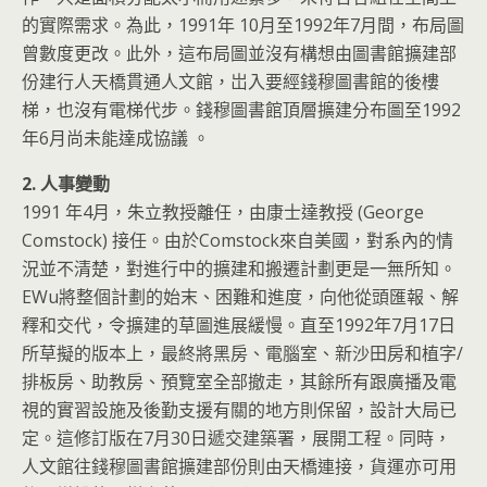
的實際需求。為此，1991年 10月至1992年7月間，布局圖
曾數度更改。此外，這布局圖並沒有構想由圖書館擴建部
份建行人天橋貫通人文館，岀入要經錢穆圖書館的後樓
梯，也沒有電梯代步。錢穆圖書館頂層擴建分布圖至1992
年6月尚未能達成協議 。
2. 人事變動
1991 年4月，朱立教授離任，由康士達教授 (George
Comstock) 接任。由於Comstock來自美國，對系內的情
況並不清楚，對進行中的擴建和搬遷計劃更是一無所知。
EWu將整個計劃的始末、困難和進度，向他從頭匯報、解
釋和交代，令擴建的草圖進展緩慢。直至1992年7月17日
所草擬的版本上，最終將黑房、電腦室、新沙田房和植字/
排板房、助教房、預覽室全部撤走，其餘所有跟廣播及電
視的實習設施及後勤支援有關的地方則保留，設計大局已
定。這修訂版在7月30日遞交建築署，展開工程。同時，
人文館往錢穆圖書館擴建部份則由天橋連接，貨運亦可用