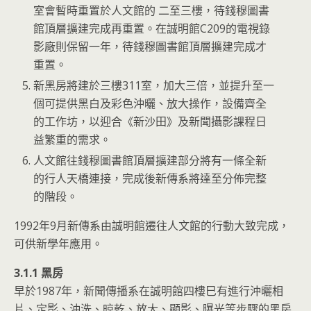
室會暫時重置於人文館的 二至三樓，待錢穆圖書
館頂層擴建完成再重置。在誠明館C209的電視錄
影廠則保留一年，待錢穆圖書館頂層擴建完成才
重置。
新黑房將建於三樓311室，加大三倍，並提升至一
個可提供黑白及彩色沖曬、放大操作，設備齊全
的工作坊，以迎合《新沙田》及新聞攝影課程日
益繁重的需求。
人文館往錢穆圖書館頂層擴建部分將有一條全新
的行人天橋連接，完成後新傳系將達至分佈完整
的階段。
1992年9月新傳系由誠明館遷往人文館的行動大致完成，
可供新學年應用。
3.1.1 黑房
早於1987年，新聞傳播系在誠明館四樓巳有進行沖曬相
片、定影、沖洗、晾乾、放大、顯影、曝光等步驟的黑房