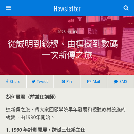
Newsletter
2025-11-03
從誠明到錢穆、由模擬到數碼
一次新傳之旅
Share
Tweet
Pin
Mail
SMS
胡何鳳君（前兼任講師）
這新傳之旅，帶大家回顧學院早年發展和視聽教材設施的
蛻變，由1990年開始。
1. 1990 年計劃開展，跨越三任系主任