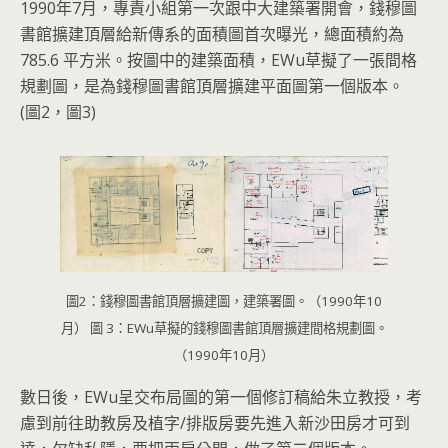
1990年7月，專責小組第一次跟中大建築署開會，錢穆圖
書館擴建頂層給新傳系的面積圖首次曝光，總面積約為
785.6 平方米。按圖中的建築面積，EWu草擬了一張間格
規劃圖，是為錢穆圖書館頂層擴建平面圖第一個版本。
(圖2，圖3)
圖2：錢穆圖書館頂層擴建圖，建築署圖。（1990年10
月） 圖 3：EWu草擬的錢穆圖書館頂層擴建間格規劃圖。
（1990年10月）
數日後，EWu呈交布局圖的第一個修訂稿給朱立教授，考
慮到前往助教房及植字/排版房要先進入新沙田房才可到